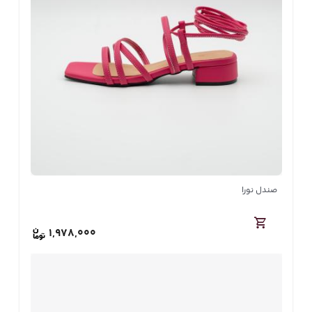
صندل نورا
1,978,000