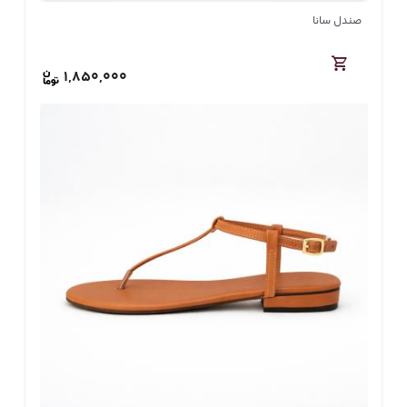
صندل سانا
1,850,000