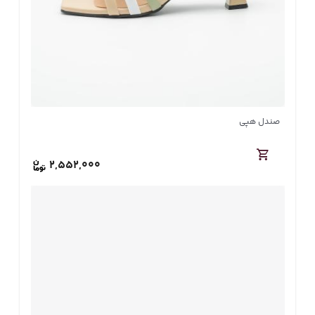
صندل هپی
2,552,000