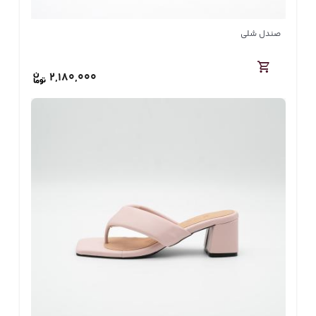
صندل شلی
2,180,000