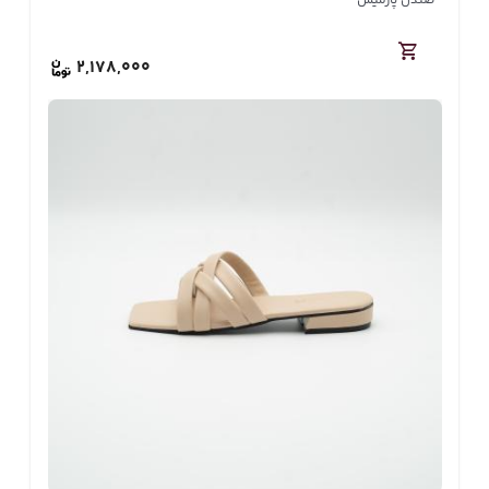
صندل پارمیس
2,178,000