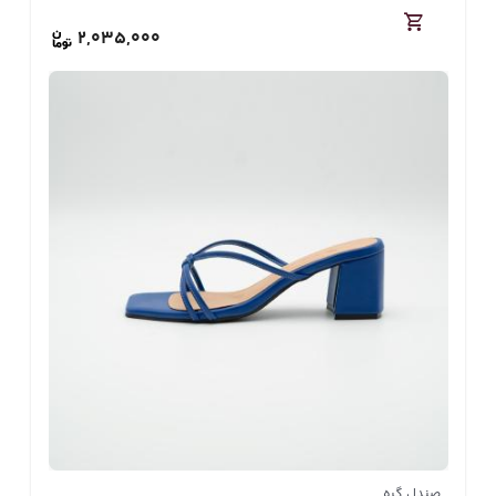
2,035,000
صندل گره