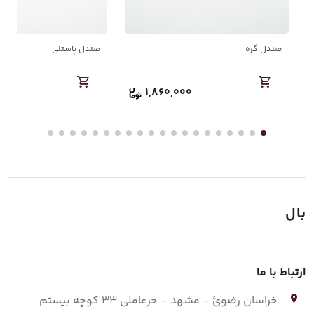
صندل گره
صندل پاستلی
000
1,860,000
بال
ارتباط با ما
خراسان رضوئ - مشهد - حرعاملی 33 کوچه بیستم