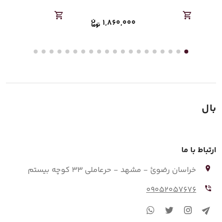
000
1,860,000
بال
ارتباط با ما
خراسان رضوئ - مشهد - حرعاملی 33 کوچه بیستم
09052057676