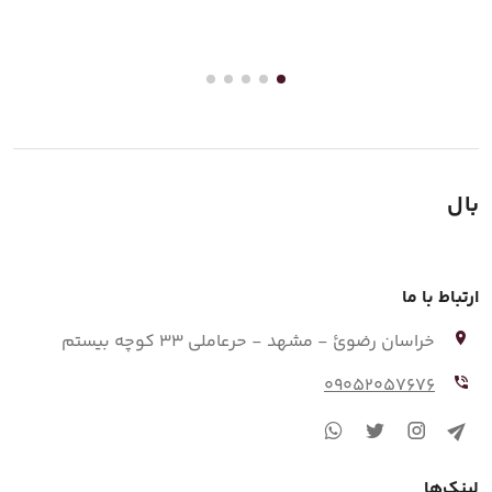
بال
ارتباط با ما
خراسان رضوئ - مشهد - حرعاملی 33 کوچه بیستم
09052057676
لینک‌ها