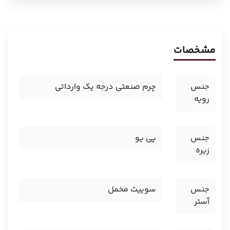
مشخصات
جنس
چرم صنعتی درجه یک وارداتی
رویه
جنس
پی یو
زیره
جنس
سوییت مخمل
آستر